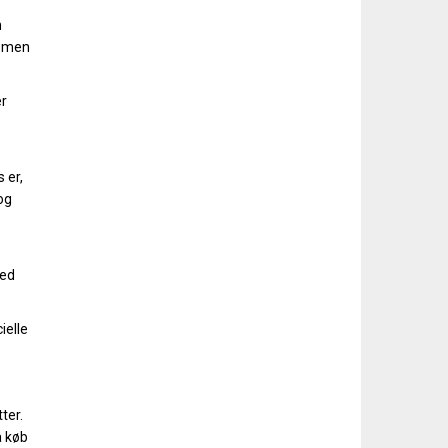
n
t men
er
 er,
og
med
ielle
ter.
å køb