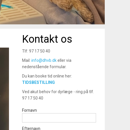
Kontakt os
Tlf: 97 17 50 40
Mail:
info@dhvb.dk
eller via
nedenstående formular.
Du kan booke tid online her:
TIDSBESTILLING
Ved akut behov for dyrlæge - ring på tlf.
97 17 50 40
Fornavn
Efternavn