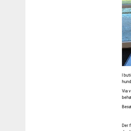
I but
hund
Via 
behøv
Besø
Der f