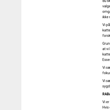
du sk
valg
omga
ikke
Vi på
katte
forsk
Grund
at vi
katte
Esse
Vi sæ
foku
Vi sæ
sygd
RABA
Vi e
Hvis