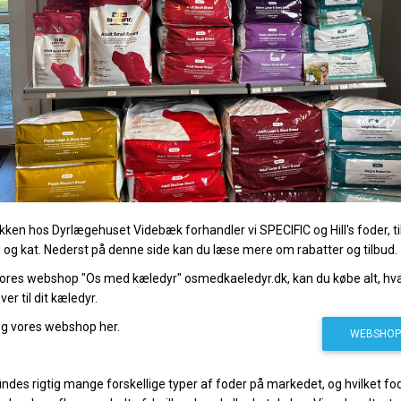
ikken hos Dyrlægehuset Videbæk forhandler vi SPECIFIC og Hill's foder, ti
 og kat. Nederst på denne side kan du læse mere om rabatter og tilbud.
vores webshop "Os med kæledyr" osmedkaeledyr.dk, kan du købe alt, hv
er til dit kæledyr.
g vores webshop her.
WEBSHOP
indes rigtig mange forskellige typer af foder på markedet, og hvilket fo