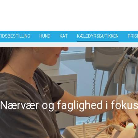
TIDSBESTILLING
HUND
KAT
KÆLEDYRSBUTIKKEN
PRIS
Nærvær og faglighed i foku