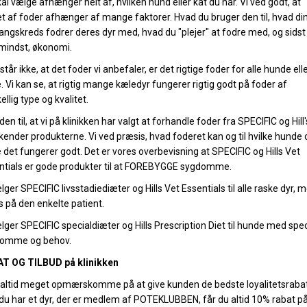
al vælge afhænger helt af, hvilken hund eller kat du har. Vi ved godt, at
et af foder afhænger af mange faktorer. Hvad du bruger den til, hvad di
ngskreds fodrer deres dyr med, hvad du "plejer" at fodre med, og sids
 mindst, økonomi.
står ikke, at det foder vi anbefaler, er det rigtige foder for alle hunde ell
. Vi kan se, at rigtig mange kæledyr fungerer rigtig godt på foder af
ellig type og kvalitet.
en til, at vi på klinikken har valgt at forhandle foder fra SPECIFIC og Hill's
 kender produkterne. Vi ved præsis, hvad foderet kan og til hvilke hunde 
 det fungerer godt. Det er vores overbevisning at SPECIFIC og Hills Vet
ntials er gode produkter til at FOREBYGGE sygdomme.
lger SPECIFIC livsstadiediæter og Hills Vet Essentials til alle raske dyr, 
s på den enkelte patient.
lger SPECIFIC specialdiæter og Hills Prescription Diet til hunde med spec
omme og behov.
T OG TILBUD på klinikken
r altid meget opmærskomme på at give kunden de bedste loyalitetsrabat
 du har et dyr, der er medlem af POTEKLUBBEN, får du altid 10% rabat p