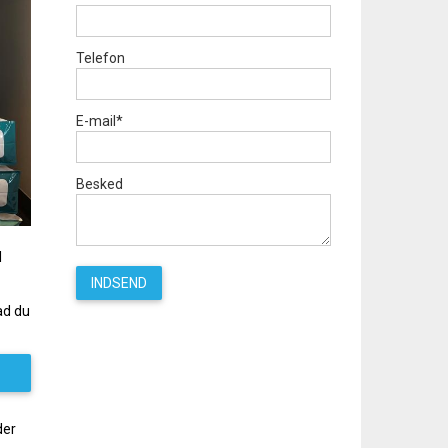
Telefon
E-mail*
Besked
l
ad du
der